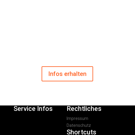
direkt kontaktieren, um einen Termin für eine
Besichtigung oder Beratung zu vereinbaren.
5. Ab wann ist der Vision Campus buchbar?
Offizieller Start ist der
08. August 2026
.
Du kannst dir aber schon jetzt einen Termin sichern oder
deine Produktion mit uns planen – je früher, desto
besser.
Infos erhalten
Service Infos
Rechtliches
Vision Campus
Impressum
Margarete-Steiff-Straße-1
Datenschutz
Shortcuts
74547 Untermünkheim