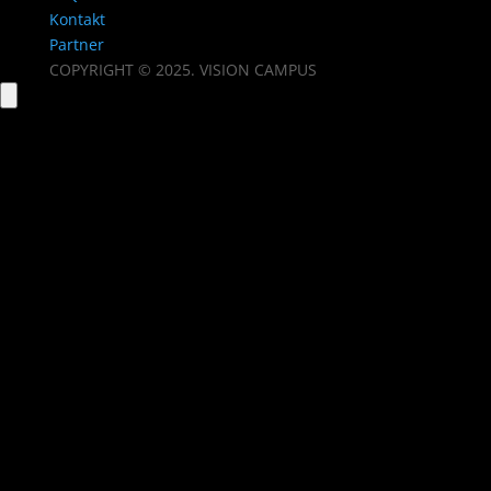
Kontakt
Partner
COPYRIGHT © 2025. VISION CAMPUS
Close
this
modu
Kontaktformular
Name
Telefon